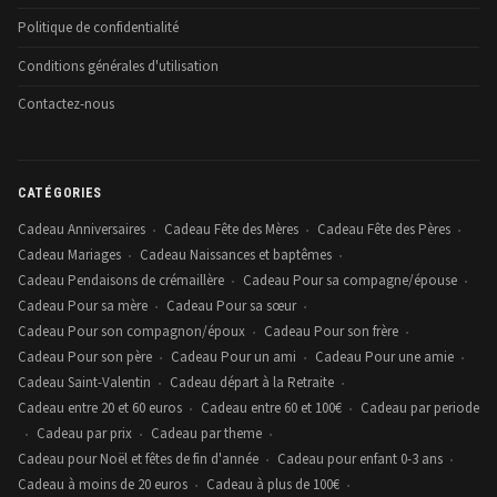
Politique de confidentialité
Conditions générales d'utilisation
Contactez-nous
CATÉGORIES
Cadeau Anniversaires
Cadeau Fête des Mères
Cadeau Fête des Pères
•
•
•
Cadeau Mariages
Cadeau Naissances et baptêmes
•
•
Cadeau Pendaisons de crémaillère
Cadeau Pour sa compagne/épouse
•
•
Cadeau Pour sa mère
Cadeau Pour sa sœur
•
•
Cadeau Pour son compagnon/époux
Cadeau Pour son frère
•
•
Cadeau Pour son père
Cadeau Pour un ami
Cadeau Pour une amie
•
•
•
Cadeau Saint-Valentin
Cadeau départ à la Retraite
•
•
Cadeau entre 20 et 60 euros
Cadeau entre 60 et 100€
Cadeau par periode
•
•
Cadeau par prix
Cadeau par theme
•
•
•
Cadeau pour Noël et fêtes de fin d'année
Cadeau pour enfant 0-3 ans
•
•
Cadeau à moins de 20 euros
Cadeau à plus de 100€
•
•