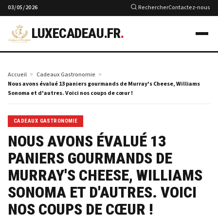
03/05/2026
Rechercher
Contactez-nous
LUXECADEAU.FR
.
Accueil
Cadeaux Gastronomie
Nous avons évalué 13 paniers gourmands de Murray's Cheese, Williams
Sonoma et d'autres. Voici nos coups de cœur !
CADEAUX GASTRONOMIE
NOUS AVONS ÉVALUÉ 13
PANIERS GOURMANDS DE
MURRAY'S CHEESE, WILLIAMS
SONOMA ET D'AUTRES. VOICI
NOS COUPS DE CŒUR !