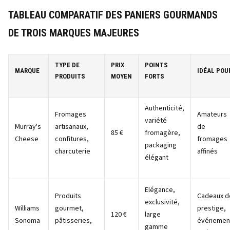
TABLEAU COMPARATIF DES PANIERS GOURMANDS
DE TROIS MARQUES MAJEURES
TYPE DE
PRIX
POINTS
MARQUE
IDÉAL POU
PRODUITS
MOYEN
FORTS
Authenticité,
Fromages
Amateurs
variété
Murray's
artisanaux,
de
85 €
fromagère,
Cheese
confitures,
fromages
packaging
charcuterie
affinés
élégant
Elégance,
Produits
Cadeaux d
exclusivité,
Williams
gourmet,
prestige,
120 €
large
Sonoma
pâtisseries,
événemen
gamme