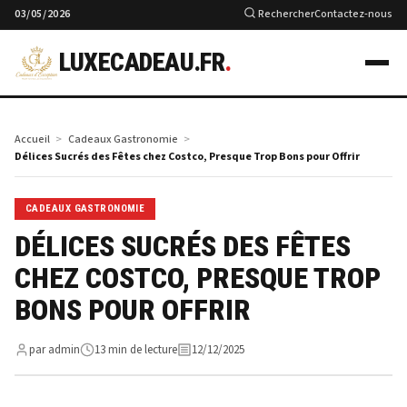
03/05/2026
Rechercher
Contactez-nous
LUXECADEAU.FR
.
Accueil
Cadeaux Gastronomie
Délices Sucrés des Fêtes chez Costco, Presque Trop Bons pour Offrir
CADEAUX GASTRONOMIE
DÉLICES SUCRÉS DES FÊTES
CHEZ COSTCO, PRESQUE TROP
BONS POUR OFFRIR
par admin
13 min de lecture
12/12/2025