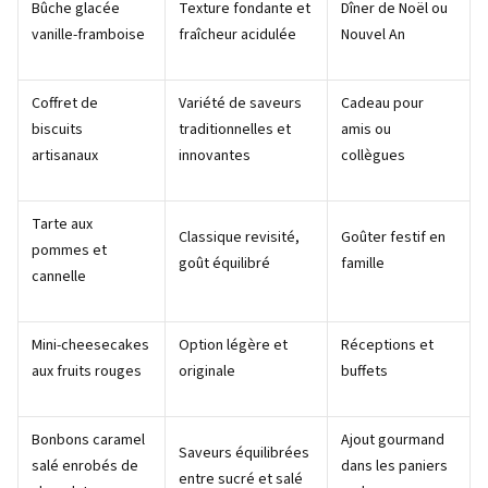
Bûche glacée
Texture fondante et
Dîner de Noël ou
vanille-framboise
fraîcheur acidulée
Nouvel An
Coffret de
Variété de saveurs
Cadeau pour
biscuits
traditionnelles et
amis ou
artisanaux
innovantes
collègues
Tarte aux
Classique revisité,
Goûter festif en
pommes et
goût équilibré
famille
cannelle
Mini-cheesecakes
Option légère et
Réceptions et
aux fruits rouges
originale
buffets
Bonbons caramel
Ajout gourmand
Saveurs équilibrées
salé enrobés de
dans les paniers
entre sucré et salé