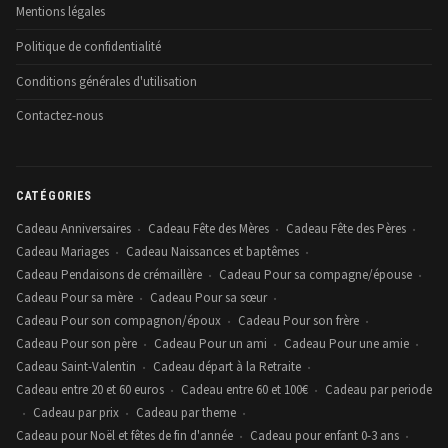
Mentions légales
Politique de confidentialité
Conditions générales d'utilisation
Contactez-nous
CATÉGORIES
Cadeau Anniversaires
Cadeau Fête des Mères
Cadeau Fête des Pères
•
•
•
Cadeau Mariages
Cadeau Naissances et baptêmes
•
•
Cadeau Pendaisons de crémaillère
Cadeau Pour sa compagne/épouse
•
•
Cadeau Pour sa mère
Cadeau Pour sa sœur
•
•
Cadeau Pour son compagnon/époux
Cadeau Pour son frère
•
•
Cadeau Pour son père
Cadeau Pour un ami
Cadeau Pour une amie
•
•
•
Cadeau Saint-Valentin
Cadeau départ à la Retraite
•
•
Cadeau entre 20 et 60 euros
Cadeau entre 60 et 100€
Cadeau par periode
•
•
Cadeau par prix
Cadeau par theme
•
•
•
Cadeau pour Noël et fêtes de fin d'année
Cadeau pour enfant 0-3 ans
•
•