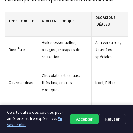
OCCASIONS
TYPE DE BOÎTE
CONTENU TYPIQUE
IDÉALES
Huiles essentielles,
Anniversaires,
Bien-Être
bougies, masques de
Journées
relaxation
spéciales
Chocolats artisanaux,
Gourmandises
thés fins, snacks
Noël, Fêtes
exotiques
Kits de peinture,
Anniversaires,
Loisirs
Ce site utilise des cookies pour
fournitures artistiques,
Cadeaux
améliorer votre expérience.
En
Créatifs
Accepter
Refuser
tutoriels DIY
étudiants
savoir plus