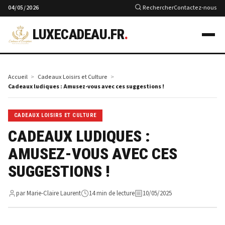
04/05/2026
Rechercher
Contactez-nous
LUXECADEAU.FR
.
Accueil
Cadeaux Loisirs et Culture
Cadeaux ludiques : Amusez-vous avec ces suggestions !
CADEAUX LOISIRS ET CULTURE
CADEAUX LUDIQUES :
AMUSEZ-VOUS AVEC CES
SUGGESTIONS !
par Marie-Claire Laurent
14 min de lecture
10/05/2025