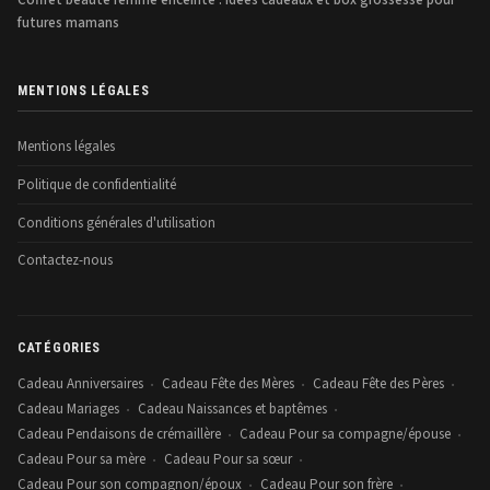
Coffret beauté femme enceinte : idées cadeaux et box grossesse pour
futures mamans
MENTIONS LÉGALES
Mentions légales
Politique de confidentialité
Conditions générales d'utilisation
Contactez-nous
CATÉGORIES
Cadeau Anniversaires
Cadeau Fête des Mères
Cadeau Fête des Pères
•
•
•
Cadeau Mariages
Cadeau Naissances et baptêmes
•
•
Cadeau Pendaisons de crémaillère
Cadeau Pour sa compagne/épouse
•
•
Cadeau Pour sa mère
Cadeau Pour sa sœur
•
•
Cadeau Pour son compagnon/époux
Cadeau Pour son frère
•
•