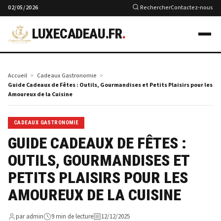
02/05/2026
Rechercher
Contactez-nous
LUXECADEAU.FR
.
Accueil
Cadeaux Gastronomie
Guide Cadeaux de Fêtes : Outils, Gourmandises et Petits Plaisirs pour les
Amoureux de la Cuisine
CADEAUX GASTRONOMIE
GUIDE CADEAUX DE FÊTES :
OUTILS, GOURMANDISES ET
PETITS PLAISIRS POUR LES
AMOUREUX DE LA CUISINE
par admin
9 min de lecture
12/12/2025