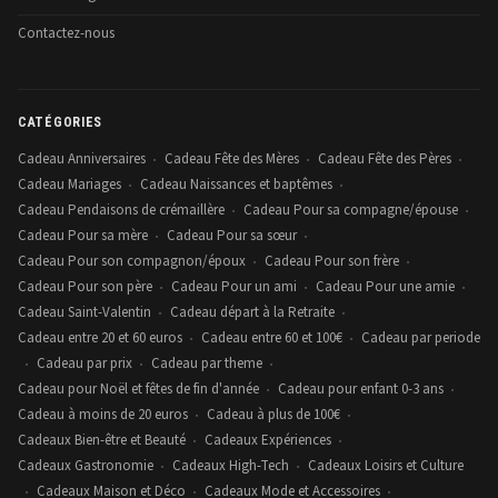
Contactez-nous
CATÉGORIES
Cadeau Anniversaires
Cadeau Fête des Mères
Cadeau Fête des Pères
•
•
•
Cadeau Mariages
Cadeau Naissances et baptêmes
•
•
Cadeau Pendaisons de crémaillère
Cadeau Pour sa compagne/épouse
•
•
Cadeau Pour sa mère
Cadeau Pour sa sœur
•
•
Cadeau Pour son compagnon/époux
Cadeau Pour son frère
•
•
Cadeau Pour son père
Cadeau Pour un ami
Cadeau Pour une amie
•
•
•
Cadeau Saint-Valentin
Cadeau départ à la Retraite
•
•
Cadeau entre 20 et 60 euros
Cadeau entre 60 et 100€
Cadeau par periode
•
•
Cadeau par prix
Cadeau par theme
•
•
•
Cadeau pour Noël et fêtes de fin d'année
Cadeau pour enfant 0-3 ans
•
•
Cadeau à moins de 20 euros
Cadeau à plus de 100€
•
•
Cadeaux Bien-être et Beauté
Cadeaux Expériences
•
•
Cadeaux Gastronomie
Cadeaux High-Tech
Cadeaux Loisirs et Culture
•
•
Cadeaux Maison et Déco
Cadeaux Mode et Accessoires
•
•
•