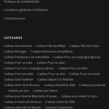
Politique de confidentialité
Conditions générales d'utilisation
Contactez-nous
CATÉGORIES
Cadeau Anniversaires
Cadeau Fête des Mères
Cadeau Fête des Pères
•
•
•
Cadeau Mariages
Cadeau Naissances et baptêmes
•
•
Cadeau Pendaisons de crémaillère
Cadeau Pour sa compagne/épouse
•
•
Cadeau Pour sa mère
Cadeau Pour sa sœur
•
•
Cadeau Pour son compagnon/époux
Cadeau Pour son frère
•
•
Cadeau Pour son père
Cadeau Pour un ami
Cadeau Pour une amie
•
•
•
Cadeau Saint-Valentin
Cadeau départ à la Retraite
•
•
Cadeau entre 20 et 60 euros
Cadeau entre 60 et 100€
Cadeau par periode
•
•
Cadeau par prix
Cadeau par theme
•
•
•
Cadeau pour Noël et fêtes de fin d'année
Cadeau pour enfant 0-3 ans
•
•
Cadeau à moins de 20 euros
Cadeau à plus de 100€
•
•
Cadeaux Bien-être et Beauté
Cadeaux Expériences
•
•