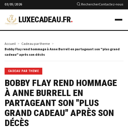
03/05/2026
Rechercher
Contactez-nous
LUXECADEAU.FR
.
Accueil
Cadeau par theme
Bobby Flay rend hommage à Anne Burrell en partageant son "plus grand
cadeau" après son décès
CADEAU PAR THEME
BOBBY FLAY REND HOMMAGE
À ANNE BURRELL EN
PARTAGEANT SON "PLUS
GRAND CADEAU" APRÈS SON
DÉCÈS