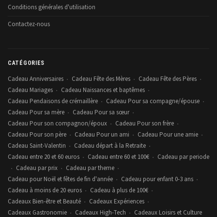
Conditions générales d'utilisation
Contactez-nous
CATÉGORIES
Cadeau Anniversaires
Cadeau Fête des Mères
Cadeau Fête des Pères
•
•
•
Cadeau Mariages
Cadeau Naissances et baptêmes
•
•
Cadeau Pendaisons de crémaillère
Cadeau Pour sa compagne/épouse
•
•
Cadeau Pour sa mère
Cadeau Pour sa sœur
•
•
Cadeau Pour son compagnon/époux
Cadeau Pour son frère
•
•
Cadeau Pour son père
Cadeau Pour un ami
Cadeau Pour une amie
•
•
•
Cadeau Saint-Valentin
Cadeau départ à la Retraite
•
•
Cadeau entre 20 et 60 euros
Cadeau entre 60 et 100€
Cadeau par periode
•
•
Cadeau par prix
Cadeau par theme
•
•
•
Cadeau pour Noël et fêtes de fin d'année
Cadeau pour enfant 0-3 ans
•
•
Cadeau à moins de 20 euros
Cadeau à plus de 100€
•
•
Cadeaux Bien-être et Beauté
Cadeaux Expériences
•
•
Cadeaux Gastronomie
Cadeaux High-Tech
Cadeaux Loisirs et Culture
•
•