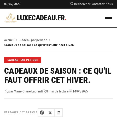
03/05/2026
Rechercher
Contactez-nous
LUXECADEAU.FR
.
Accueil
Cadeau par periode
Cadeaux de saison : Ce qu'il faut offrir cet hiver.
CADEAU PAR PERIODE
CADEAUX DE SAISON : CE QU'IL
FAUT OFFRIR CET HIVER.
par Marie-Claire Laurent
8 min de lecture
14/04/2025
PARTAGER CET ARTICLE