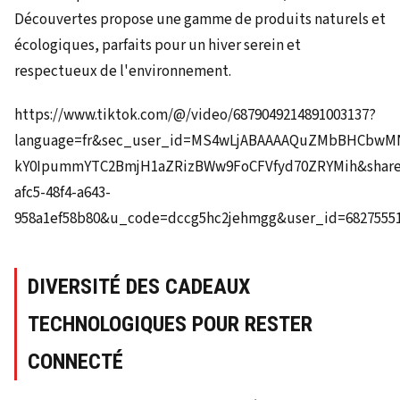
Découvertes propose une gamme de produits naturels et
écologiques, parfaits pour un hiver serein et
respectueux de l'environnement.
https://www.tiktok.com/@/video/6879049214891003137?
language=fr&sec_user_id=MS4wLjABAAAAQuZMbBHCbwM
kY0IpummYTC2BmjH1aZRizBWw9FoCFVfyd70ZRYMih&share_
afc5-48f4-a643-
958a1ef58b80&u_code=dccg5hc2jehmgg&user_id=68275551
DIVERSITÉ DES CADEAUX
TECHNOLOGIQUES POUR RESTER
CONNECTÉ