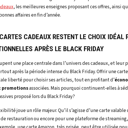
cadeaux
, les meilleures enseignes proposant ces offres, ainsi qu
bonnes affaires en fin d’année.
 CARTES CADEAUX RESTENT LE CHOIX IDÉAL 
TIONNELLES
APRÈS LE BLACK FRIDAY
upent une place centrale dans l’univers des cadeaux, et leur p
tout après la période intense du Black Friday. Offrir une carte
le liberté pour choisir ses articles, tout en profitant d’
écono
x
promotions
associées. Mais pourquoi continuent-elles à sé
massives proposé lors du Black Friday?
ibilité joue un rôle majeur. Qu’il s’agisse d’une carte valabl
de restauration ou encore pour une plateforme de streaming, 
exemple, une carte Amazon, très prisée, peut être utilisée pou