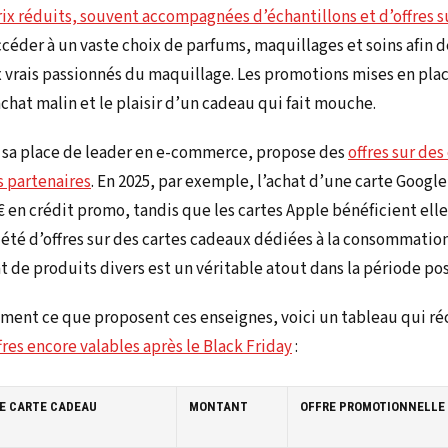
rix réduits, souvent accompagnées d’échantillons et d’offres
éder à un vaste choix de parfums, maquillages et soins afin de
x vrais passionnés du maquillage. Les promotions mises en plac
’achat malin et le plaisir d’un cadeau qui fait mouche.
à sa place de leader en e-commerce, propose des
offres sur de
s partenaires
. En 2025, par exemple, l’achat d’une carte Googl
€ en crédit promo, tandis que les cartes Apple bénéficient ell
riété d’offres sur des cartes cadeaux dédiées à la consommati
 de produits divers est un véritable atout dans la période pos
ement ce que proposent ces enseignes, voici un tableau qui r
fres encore valables après le Black Friday
:
E CARTE CADEAU
MONTANT
OFFRE PROMOTIONNELLE