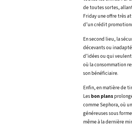
de toutes sortes, alla
Friday une offre très a
d’un crédit promotionn
En second lieu, la sécu
décevants ou inadaptés
d’idées ou qui veulent
où la consommation res
son bénéficiaire.
Enfin, en matière de t
Les
bon plans
prolongé
comme Sephora, où une
généreuses sous forme 
même à la dernière minu