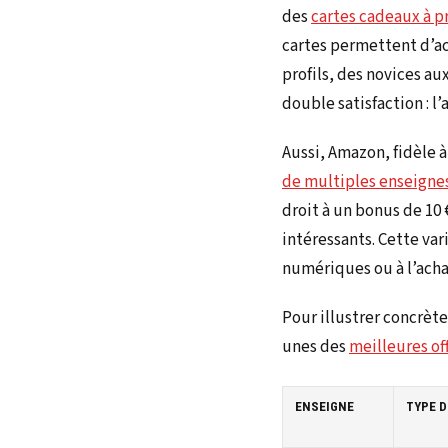
des
cartes cadeaux à p
cartes permettent d’acc
profils, des novices au
double satisfaction : l
Aussi, Amazon, fidèle 
de multiples enseigne
droit à un bonus de 10 
intéressants. Cette va
numériques ou à l’achat
Pour illustrer concrèt
unes des
meilleures of
ENSEIGNE
TYPE D