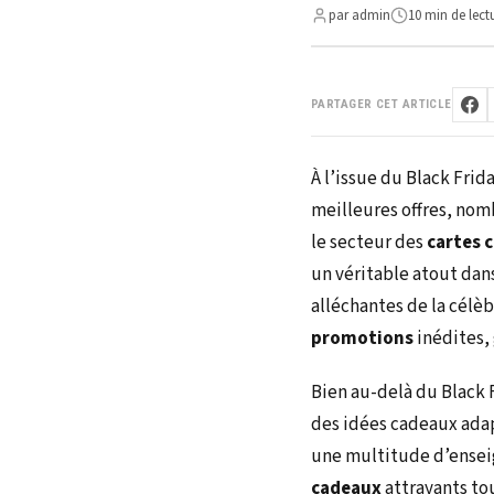
par admin
10 min de lect
PARTAGER CET ARTICLE
À l’issue du Black Frid
meilleures offres, nom
le secteur des
cartes 
un véritable atout dans
alléchantes de la célè
promotions
inédites,
Bien au-delà du Black 
des idées cadeaux adap
une multitude d’enseig
cadeaux
attrayants to