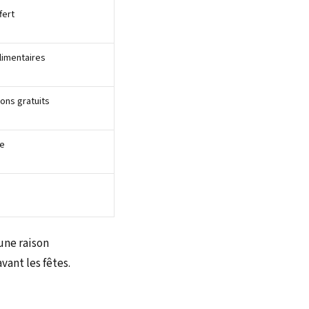
fert
limentaires
lons gratuits
te
une raison
vant les fêtes.