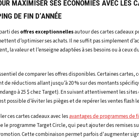
OUR MAXIMISER SES
ÉCONOMIES
AVEC LES C
ING DE FIN D’ANNÉE
parti des
offres exceptionnelles
autour des cartes cadeaux po
ettent d’optimiser ses achats. Il ne suffit pas simplement d’a
nt, la valeur et l’enseigne adaptées à ses besoins ou à ceux d
ssentiel de comparer les offres disponibles. Certaines cartes,
nt de réductions allant jusqu’à 20 % sur des montants spécifiq
andango à 25 $ chez Target). En suivant attentivement les site
l est possible d’éviter les pièges et de repérer les ventes flash 
ler ces cartes cadeaux avec les
avantages de programmes de fi
e le programme Target Circle, qui peut ajouter des remises s
romotion. Cette combinaison permet parfois d'augmenter sign