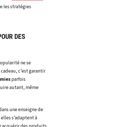
e les stratégies
POUR DES
opularité ne se
 cadeau, c’est garantir
mies
parfois
duire autant, même
e dans une enseigne de
elles s’adaptent à
r acquérir des produits