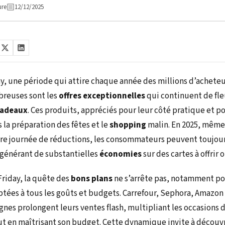
ure
12/12/2025
ay, une période qui attire chaque année des millions d’acheteu
breuses sont les
offres exceptionnelles
qui continuent de fl
cadeaux
. Ces produits, appréciés pour leur côté pratique et p
 la préparation des fêtes et le
shopping
malin. En 2025, même
bre journée de réductions, les consommateurs peuvent toujour
 générant de substantielles
économies
sur des cartes à offrir ou
Friday, la quête des
bons plans
ne s’arrête pas, notamment po
tées à tous les goûts et budgets. Carrefour, Sephora, Amazon
nes prolongent leurs ventes flash, multipliant les occasions 
ut en maîtrisant son budget. Cette dynamique invite à découvr