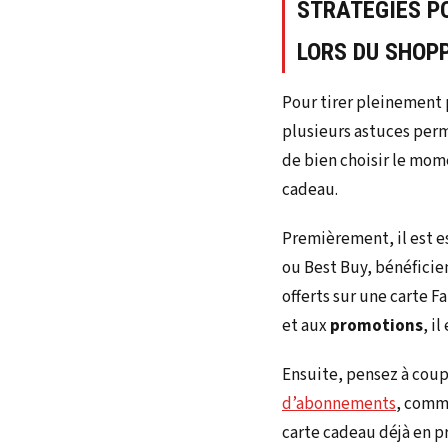
STRATÉGIES P
LORS DU SHOPP
Pour tirer pleinement 
plusieurs astuces perm
de bien choisir le mome
cadeau.
Premièrement, il est e
ou Best Buy, bénéficie
offerts sur une carte F
et aux
promotions
, i
Ensuite, pensez à coup
d’abonnements
, comm
carte cadeau déjà en p