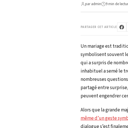
par admin
9 min de lectu
PARTAGER CET ARTICLE
Un mariage est traditi
symbolisent souvent le
qui a surpris de nombre
inhabituel a semé le t
nombreuses questions su
partagé entre surprise
peuvent engendrer certa
Alors que la grande maj
même d’un geste symbo
dialogue s’est finaleme