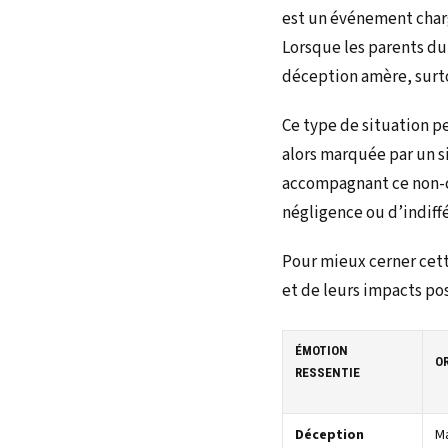
est un événement charg
Lorsque les parents du
déception amère, surt
Ce type de situation pe
alors marquée par un s
accompagnant ce non-ca
négligence ou d’indiffé
Pour mieux cerner cett
et de leurs impacts poss
ÉMOTION
O
RESSENTIE
Déception
M