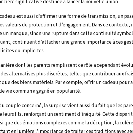
ncière significative destinée à lancer la nouvelle union.
cadeau est aussi d’affirmer une forme de transmission, un pas
des valeurs de protection et d’engagement. Dans ce contexte, n
 un manque, sinon une rupture dans cette continuité symboli
luant, continuent d’attacher une grande importance à ces ges
licites ou implicites.
manière dont les parents remplissent ce rôle a cependant évolu
des alternatives plus discrètes, telles que contribuer aux frai
 que des biens matériels. Par exemple, offrir un cadeau pour a
 de vie commun a gagné en popularité.
du couple concerné, la surprise vient aussi du fait que les par
 leurs fils, renforçant un sentiment d’inéquité. Cette dispari
insi que des émotions complexes comme la déception, la colèr
tant en lumière l’importance de traiter ces traditions avec sen