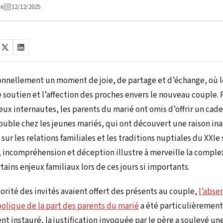
re
12/12/2025
onnellement un moment de joie, de partage et d’échange, où 
 soutien et l’affection des proches envers le nouveau couple. 
ux internautes, les parents du marié ont omis d’offrir un cade
rouble chez les jeunes mariés, qui ont découvert une raison i
r les relations familiales et les traditions nuptiales du XXIe
, incompréhension et déception illustre à merveille la compl
ins enjeux familiaux lors de ces jours si importants.
orité des invités avaient offert des présents au couple,
l’abse
lique de la part des parents du marié
a été particulièremen
nt instauré, la justification invoquée par le père a soulevé une