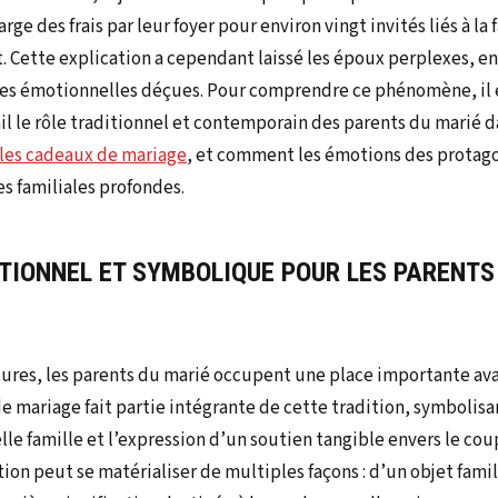
harge des frais par leur foyer pour environ vingt invités liés à la
t. Cette explication a cependant laissé les époux perplexes, en
es émotionnelles déçues. Pour comprendre ce phénomène, il e
il le rôle traditionnel et contemporain des parents du marié d
 les cadeaux de mariage
, et comment les émotions des protag
s familiales profondes.
ITIONNEL ET SYMBOLIQUE POUR LES PARENTS
ures, les parents du marié occupent une place importante ava
e mariage fait partie intégrante de cette tradition, symbolisa
lle famille et l’expression d’un soutien tangible envers le co
on peut se matérialiser de multiples façons : d’un objet famil