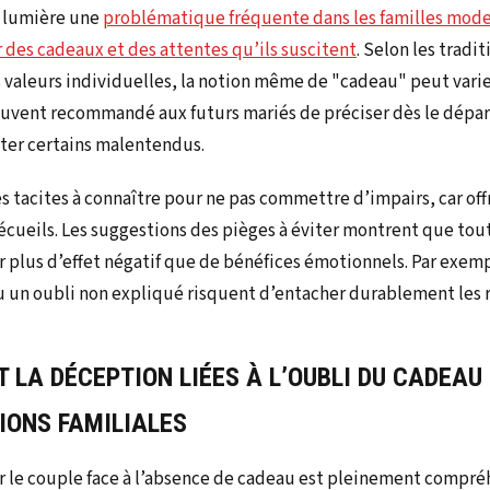
n lumière une
problématique fréquente dans les familles moder
des cadeaux et des attentes qu’ils suscitent
. Selon les tradi
es valeurs individuelles, la notion même de "cadeau" peut var
souvent recommandé aux futurs mariés de préciser dès le dépar
iter certains malentendus.
les tacites à connaître pour ne pas commettre d’impairs, car of
 écueils. Les suggestions des pièges à éviter montrent que to
 plus d’effet négatif que de bénéfices émotionnels. Par exem
n oubli non expliqué risquent d’entacher durablement les re
T LA DÉCEPTION LIÉES À L’OUBLI DU CADEAU
IONS FAMILIALES
r le couple face à l’absence de cadeau est pleinement compré