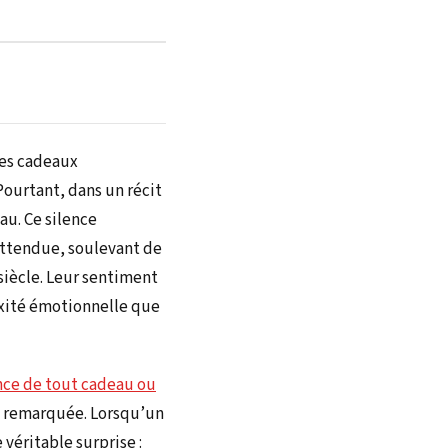
les cadeaux
Pourtant, dans un récit
au. Ce silence
nattendue, soulevant de
 siècle. Leur sentiment
exité émotionnelle que
nce de tout cadeau ou
t remarquée. Lorsqu’un
 véritable surprise :