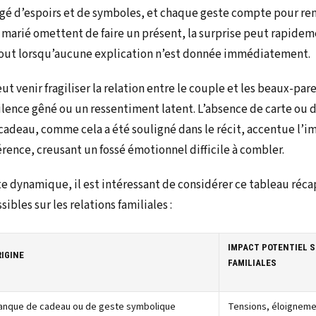
é d’espoirs et de symboles, et chaque geste compte pour renfo
 marié omettent de faire un présent, la surprise peut rapide
out lorsqu’aucune explication n’est donnée immédiatement.
ut venir fragiliser la relation entre le couple et les beaux-par
ilence gêné ou un ressentiment latent. L’absence de carte ou
deau, comme cela a été souligné dans le récit, accentue l’i
rence, creusant un fossé émotionnel difficile à combler.
e dynamique, il est intéressant de considérer ce tableau réca
ibles sur les relations familiales :
IMPACT POTENTIEL S
RIGINE
FAMILIALES
anque de cadeau ou de geste symbolique
Tensions, éloigneme