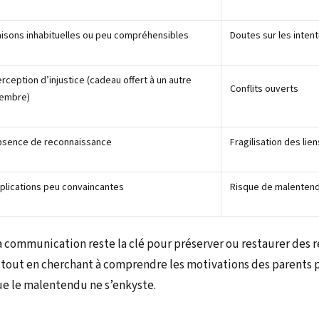
isons inhabituelles ou peu compréhensibles
Doutes sur les inten
rception d’injustice (cadeau offert à un autre
Conflits ouverts
embre)
bsence de reconnaissance
Fragilisation des lien
plications peu convaincantes
Risque de malentend
la communication reste la clé pour préserver ou restaurer des 
tout en cherchant à comprendre les motivations des parents p
ue le malentendu ne s’enkyste.