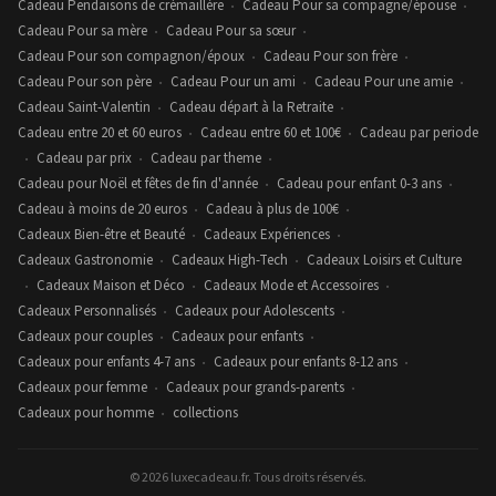
Cadeau Pendaisons de crémaillère
Cadeau Pour sa compagne/épouse
•
•
Cadeau Pour sa mère
Cadeau Pour sa sœur
•
•
Cadeau Pour son compagnon/époux
Cadeau Pour son frère
•
•
Cadeau Pour son père
Cadeau Pour un ami
Cadeau Pour une amie
•
•
•
Cadeau Saint-Valentin
Cadeau départ à la Retraite
•
•
Cadeau entre 20 et 60 euros
Cadeau entre 60 et 100€
Cadeau par periode
•
•
Cadeau par prix
Cadeau par theme
•
•
•
Cadeau pour Noël et fêtes de fin d'année
Cadeau pour enfant 0-3 ans
•
•
Cadeau à moins de 20 euros
Cadeau à plus de 100€
•
•
Cadeaux Bien-être et Beauté
Cadeaux Expériences
•
•
Cadeaux Gastronomie
Cadeaux High-Tech
Cadeaux Loisirs et Culture
•
•
Cadeaux Maison et Déco
Cadeaux Mode et Accessoires
•
•
•
Cadeaux Personnalisés
Cadeaux pour Adolescents
•
•
Cadeaux pour couples
Cadeaux pour enfants
•
•
Cadeaux pour enfants 4-7 ans
Cadeaux pour enfants 8-12 ans
•
•
Cadeaux pour femme
Cadeaux pour grands-parents
•
•
Cadeaux pour homme
collections
•
© 2026 luxecadeau.fr. Tous droits réservés.