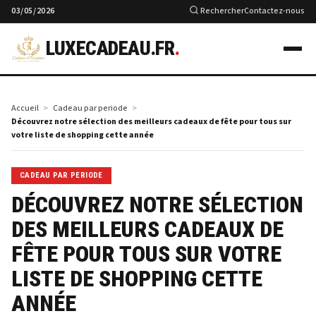
03/05/2026
Rechercher
Contactez-nous
LUXECADEAU.FR
.
Accueil
Cadeau par periode
Découvrez notre sélection des meilleurs cadeaux de fête pour tous sur
votre liste de shopping cette année
CADEAU PAR PERIODE
DÉCOUVREZ NOTRE SÉLECTION
DES MEILLEURS CADEAUX DE
FÊTE POUR TOUS SUR VOTRE
LISTE DE SHOPPING CETTE
ANNÉE