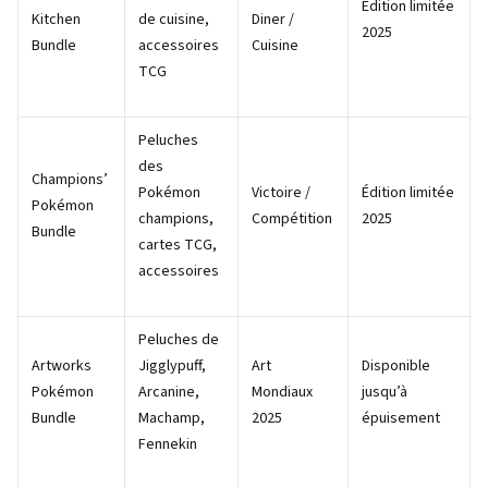
Édition limitée
Kitchen
de cuisine,
Diner /
2025
Bundle
accessoires
Cuisine
TCG
Peluches
des
Champions’
Pokémon
Victoire /
Édition limitée
Pokémon
champions,
Compétition
2025
Bundle
cartes TCG,
accessoires
Peluches de
Artworks
Jigglypuff,
Art
Disponible
Pokémon
Arcanine,
Mondiaux
jusqu’à
Bundle
Machamp,
2025
épuisement
Fennekin