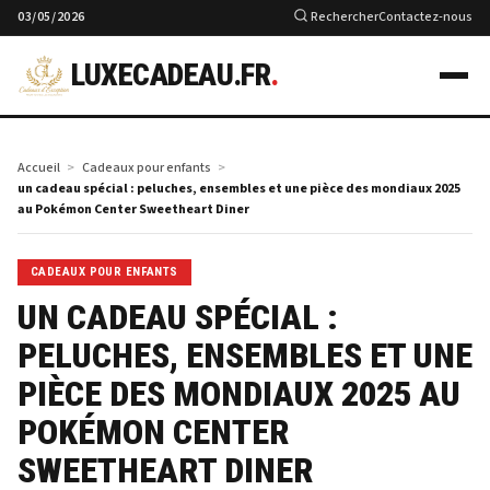
03/05/2026
Rechercher
Contactez-nous
LUXECADEAU.FR
.
Accueil
Cadeaux pour enfants
un cadeau spécial : peluches, ensembles et une pièce des mondiaux 2025
au Pokémon Center Sweetheart Diner
CADEAUX POUR ENFANTS
UN CADEAU SPÉCIAL :
PELUCHES, ENSEMBLES ET UNE
PIÈCE DES MONDIAUX 2025 AU
POKÉMON CENTER
SWEETHEART DINER