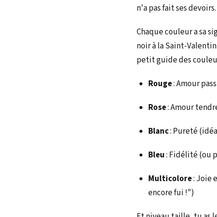
n'a pas fait ses devoir
Chaque couleur a sa sig
noir à la Saint-Valenti
petit guide des couleur
Rouge
: Amour pass
Rose
: Amour tendr
Blanc
: Pureté (idé
Bleu
: Fidélité (ou 
Multicolore
: Joie 
encore fui !")
Et niveau taille, tu as