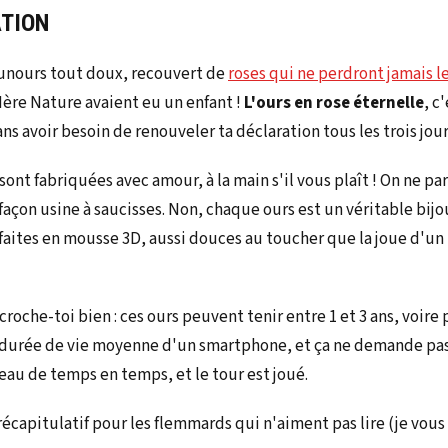
ATION
ounours tout doux, recouvert de
roses qui ne perdront jamais l
ère Nature avaient eu un enfant !
L'ours en rose éternelle
, c
ans avoir besoin de renouveler ta déclaration tous les trois jour
sont fabriquées avec amour, à la main s'il vous plaît ! On ne par
façon usine à saucisses. Non, chaque ours est un véritable bijou
 faites en mousse 3D, aussi douces au toucher que la joue d'un
croche-toi bien : ces ours peuvent tenir entre 1 et 3 ans, voire 
la durée de vie moyenne d'un smartphone, et ça ne demande pas 
au de temps en temps, et le tour est joué.
récapitulatif pour les flemmards qui n'aiment pas lire (je vous