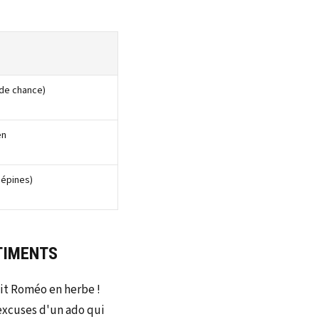
 de chance)
en
 épines)
NTIMENTS
tit Roméo en herbe !
excuses d'un ado qui