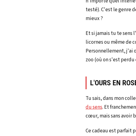
n'importe quel intérieu
testé). C'est le genre 
mieux ?
Et si jamais tu te sens
licornes ou même de cœ
Personnellement, j'ai 
zoo (où on s'est perdu 
L'OURS EN ROS
Tu sais, dans mon colle
du sens
. Et francheme
cœur, mais sans avoir b
Ce cadeau est parfait 