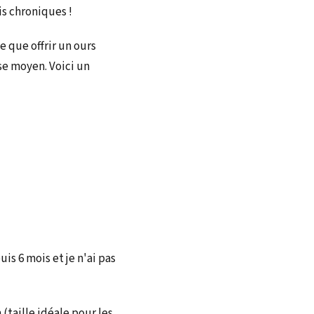
is chroniques !
e que offrir un ours
se moyen. Voici un
is 6 mois et je n'ai pas
 (taille idéale pour les