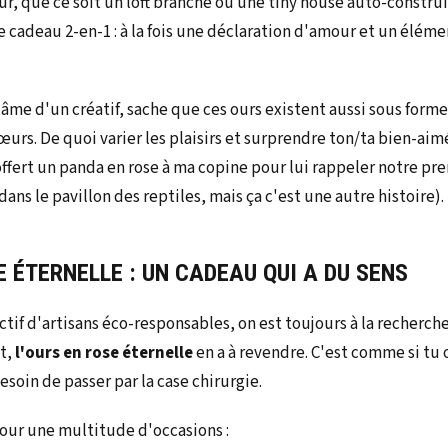
r, que ce soit un loft branché ou une tiny house auto-construit
de cadeau 2-en-1 : à la fois une déclaration d'amour et un éléme
 l'âme d'un créatif, sache que ces ours existent aussi sous form
urs. De quoi varier les plaisirs et surprendre ton/ta bien-aim
offert un panda en rose à ma copine pour lui rappeler notre p
dans le pavillon des reptiles, mais ça c'est une autre histoire).
E ÉTERNELLE : UN CADEAU QUI A DU SENS
ctif d'artisans éco-responsables, on est toujours à la recherch
nt,
l'ours en rose éternelle
en a à revendre. C'est comme si tu 
esoin de passer par la case chirurgie.
pour une multitude d'occasions :