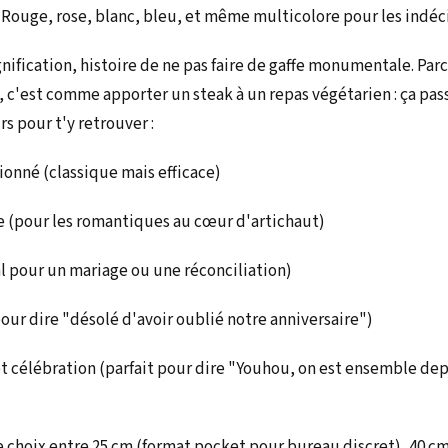
s. Rouge, rose, blanc, bleu, et même multicolore pour les indéc
nification, histoire de ne pas faire de gaffe monumentale. Parc
n, c'est comme apporter un steak à un repas végétarien : ça pas
s pour t'y retrouver :
ionné (classique mais efficace)
e (pour les romantiques au cœur d'artichaut)
al pour un mariage ou une réconciliation)
pour dire "désolé d'avoir oublié notre anniversaire")
et célébration (parfait pour dire "Youhou, on est ensemble depu
 le choix entre 25 cm (format pocket pour bureau discret), 40 cm