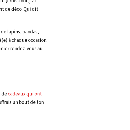
e (crois-moi, j'ai
nt de déco. Qui dit
e de lapins, pandas,
é(e) à chaque occasion.
remier rendez-vous au
e de
cadeaux qui ont
offrais un bout de ton