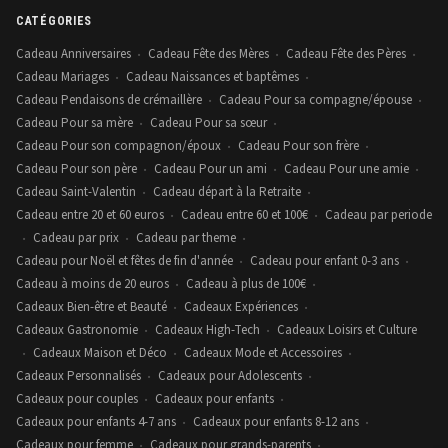
CATÉGORIES
Cadeau Anniversaires
Cadeau Fête des Mères
Cadeau Fête des Pères
•
•
•
Cadeau Mariages
Cadeau Naissances et baptêmes
•
•
Cadeau Pendaisons de crémaillère
Cadeau Pour sa compagne/épouse
•
•
Cadeau Pour sa mère
Cadeau Pour sa sœur
•
•
Cadeau Pour son compagnon/époux
Cadeau Pour son frère
•
•
Cadeau Pour son père
Cadeau Pour un ami
Cadeau Pour une amie
•
•
•
Cadeau Saint-Valentin
Cadeau départ à la Retraite
•
•
Cadeau entre 20 et 60 euros
Cadeau entre 60 et 100€
Cadeau par periode
•
•
Cadeau par prix
Cadeau par theme
•
•
•
Cadeau pour Noël et fêtes de fin d'année
Cadeau pour enfant 0-3 ans
•
•
Cadeau à moins de 20 euros
Cadeau à plus de 100€
•
•
Cadeaux Bien-être et Beauté
Cadeaux Expériences
•
•
Cadeaux Gastronomie
Cadeaux High-Tech
Cadeaux Loisirs et Culture
•
•
Cadeaux Maison et Déco
Cadeaux Mode et Accessoires
•
•
•
Cadeaux Personnalisés
Cadeaux pour Adolescents
•
•
Cadeaux pour couples
Cadeaux pour enfants
•
•
Cadeaux pour enfants 4-7 ans
Cadeaux pour enfants 8-12 ans
•
•
Cadeaux pour femme
Cadeaux pour grands-parents
•
•