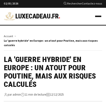
02/05/2026
Rechercher
Contactez-nous
LUXECADEAU.FR
.
Accueil
La 'guerre hybride' en Europe : un atout pour Poutine, mais aux risques
calculés
LA 'GUERRE HYBRIDE' EN
EUROPE : UN ATOUT POUR
POUTINE, MAIS AUX RISQUES
CALCULÉS
par admin
11 min de lecture
12/12/2025