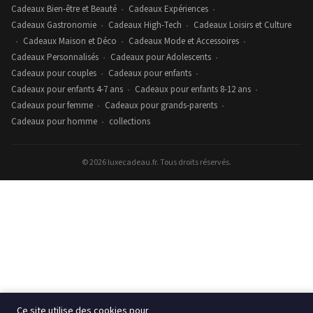
Cadeaux Bien-être et Beauté
Cadeaux Expériences
•
•
Cadeaux Gastronomie
Cadeaux High-Tech
Cadeaux Loisirs et Culture
•
•
Cadeaux Maison et Déco
Cadeaux Mode et Accessoires
•
•
•
Cadeaux Personnalisés
Cadeaux pour Adolescents
•
•
Cadeaux pour couples
Cadeaux pour enfants
•
•
Cadeaux pour enfants 4-7 ans
Cadeaux pour enfants 8-12 ans
•
•
Cadeaux pour femme
Cadeaux pour grands-parents
•
•
Cadeaux pour homme
collections
•
© 2026 luxecadeau.fr. Tous droits réservés.
Ce site utilise des cookies pour