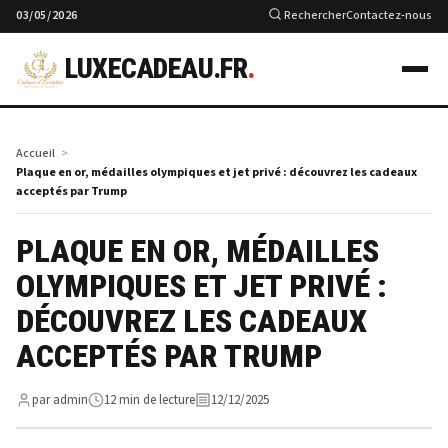
03/05/2026
Rechercher
Contactez-nous
LUXECADEAU.FR
.
Accueil
Plaque en or, médailles olympiques et jet privé : découvrez les cadeaux
acceptés par Trump
PLAQUE EN OR, MÉDAILLES
OLYMPIQUES ET JET PRIVÉ :
DÉCOUVREZ LES CADEAUX
ACCEPTÉS PAR TRUMP
par admin
12 min de lecture
12/12/2025