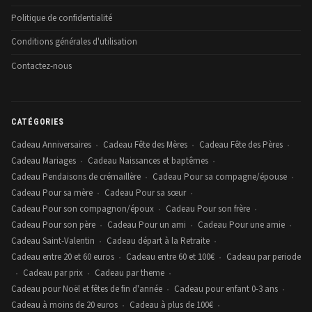
Politique de confidentialité
Conditions générales d'utilisation
Contactez-nous
CATÉGORIES
Cadeau Anniversaires
Cadeau Fête des Mères
Cadeau Fête des Pères
•
•
•
Cadeau Mariages
Cadeau Naissances et baptêmes
•
•
Cadeau Pendaisons de crémaillère
Cadeau Pour sa compagne/épouse
•
•
Cadeau Pour sa mère
Cadeau Pour sa sœur
•
•
Cadeau Pour son compagnon/époux
Cadeau Pour son frère
•
•
Cadeau Pour son père
Cadeau Pour un ami
Cadeau Pour une amie
•
•
•
Cadeau Saint-Valentin
Cadeau départ à la Retraite
•
•
Cadeau entre 20 et 60 euros
Cadeau entre 60 et 100€
Cadeau par periode
•
•
Cadeau par prix
Cadeau par theme
•
•
•
Cadeau pour Noël et fêtes de fin d'année
Cadeau pour enfant 0-3 ans
•
•
Cadeau à moins de 20 euros
Cadeau à plus de 100€
•
•