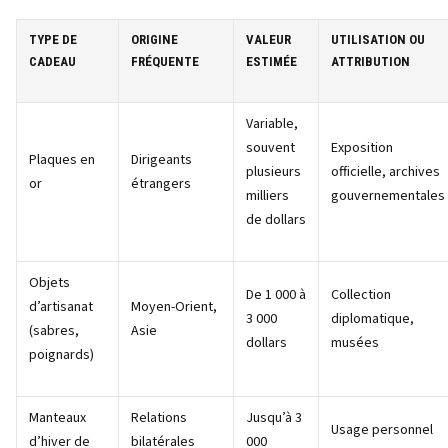
TYPE DE
ORIGINE
VALEUR
UTILISATION OU
CADEAU
FRÉQUENTE
ESTIMÉE
ATTRIBUTION
Variable,
souvent
Exposition
Plaques en
Dirigeants
plusieurs
officielle, archives
or
étrangers
milliers
gouvernementales
de dollars
Objets
De 1 000 à
Collection
d’artisanat
Moyen-Orient,
3 000
diplomatique,
(sabres,
Asie
dollars
musées
poignards)
Manteaux
Relations
Jusqu’à 3
Usage personnel
d’hiver de
bilatérales
000