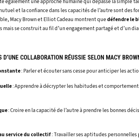
te également une approche humaine qui dépasse la simple tac
mutuel et la confiance dans les capacités de l’autre sont des f
mble, Macy Brown et Elliot Cadeau montrent que
défendre le b
es mais se construit au fil d’un engagement partagé et d’un di
S D’UNE COLLABORATION RÉUSSIE SELON MACY BROWN
onstante
: Parler et écouter sans cesse pour anticiper les acti
uelle
: Apprendre à décrypter les habitudes et comportements
que
: Croire en la capacité de l’autre à prendre les bonnes déc
au service du collectif
: Travailler ses aptitudes personnelles 