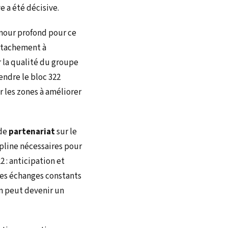
 a été décisive.
mour profond pour ce
attachement à
r la qualité du groupe
endre le bloc 322
r les zones à améliorer
 de
partenariat
sur le
ipline nécessaires pour
2 : anticipation et
des échanges constants
on peut devenir un