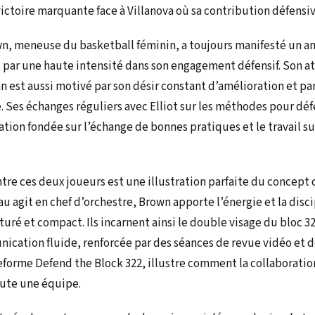
ctoire marquante face à Villanova où sa contribution défensive
wn, meneuse du basketball féminin, a toujours manifesté un a
it par une haute intensité dans son engagement défensif. Son 
n est aussi motivé par son désir constant d’amélioration et pa
. Ses échanges réguliers avec Elliot sur les méthodes pour déf
ation fondée sur l’échange de bonnes pratiques et le travail su
re ces deux joueurs est une illustration parfaite du concept
au agit en chef d’orchestre, Brown apporte l’énergie et la disc
turé et compact. Ils incarnent ainsi le double visage du bloc 32
nication fluide, renforcée par des séances de revue vidéo et 
ateforme Defend the Block 322, illustre comment la collaborati
oute une équipe.