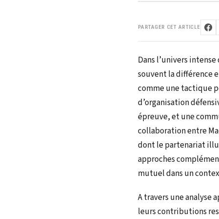
PARTAGER CET ARTICLE
Dans l’univers intense 
souvent la différence en
comme une tactique per
d’organisation défensi
épreuve, et une commun
collaboration entre Ma
dont le partenariat il
approches complémentai
mutuel dans un context
A travers une analyse 
leurs contributions re