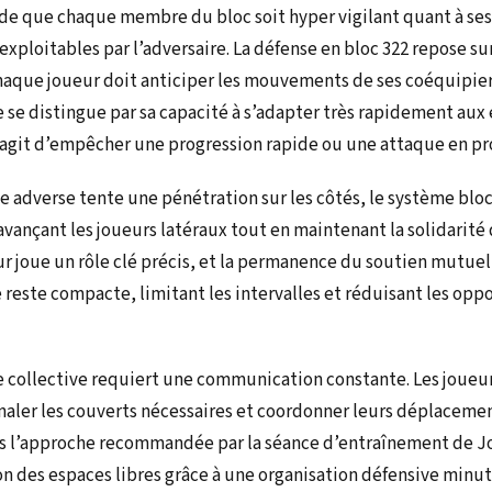
de que chaque membre du bloc soit hyper vigilant quant à s
exploitables par l’adversaire. La défense en bloc 322 repose s
haque joueur doit anticiper les mouvements de ses coéquipiers
 se distingue par sa capacité à s’adapter très rapidement aux 
’agit d’empêcher une progression rapide ou une attaque en pr
pe adverse tente une pénétration sur les côtés, le système blo
avançant les joueurs latéraux tout en maintenant la solidarité 
r joue un rôle clé précis, et la permanence du soutien mutuel
 reste compacte, limitant les intervalles et réduisant les opp
 collective requiert une communication constante. Les joueur
gnaler les couverts nécessaires et coordonner leurs déplaceme
s l’approche recommandée par la séance d’entraînement de J
ion des espaces libres grâce à une organisation défensive minu