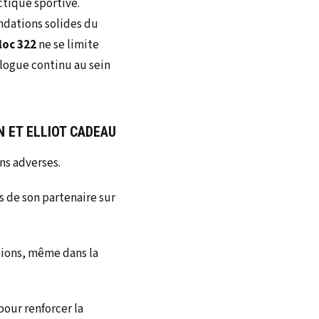
tique sportive.
ondations solides du
loc 322
ne se limite
alogue continu au sein
 ET ELLIOT CADEAU
ons adverses.
 de son partenaire sur
isions, même dans la
pour renforcer la