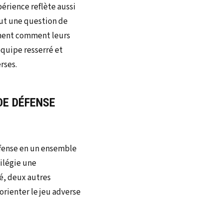
périence reflète aussi
tout une question de
ement comment leurs
équipe resserré et
rses.
DE DÉFENSE
défense en un ensemble
ilégie une
é, deux autres
orienter le jeu adverse