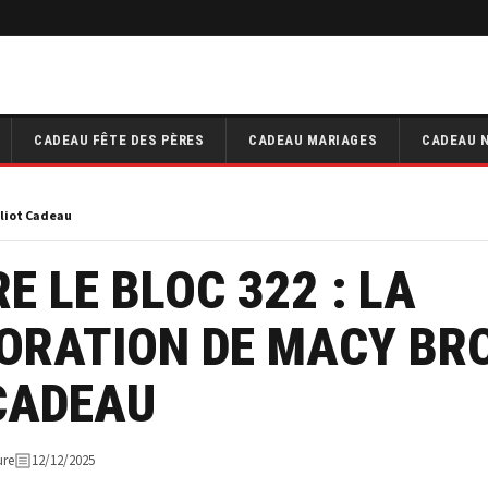
CADEAU FÊTE DES PÈRES
CADEAU MARIAGES
CADEAU 
lliot Cadeau
E LE BLOC 322 : LA
ORATION DE MACY BR
 CADEAU
ure
12/12/2025