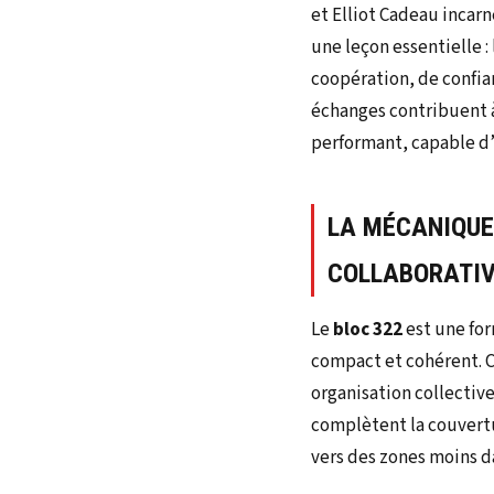
et Elliot Cadeau incarn
une leçon essentielle :
coopération, de confi
échanges contribuent à 
performant, capable d’
LA MÉCANIQUE
COLLABORATI
Le
bloc 322
est une for
compact et cohérent. C
organisation collectiv
complètent la couvertur
vers des zones moins 