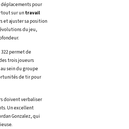
es déplacements pour
urtout sur un
travail
 et ajuster sa position
évolutions du jeu,
ofondeur.
c 322 permet de
des trois joueurs
 au sein du groupe
ortunités de tir pour
s doivent verbaliser
nts. Un excellent
ordan Gonzalez, qui
tieuse.