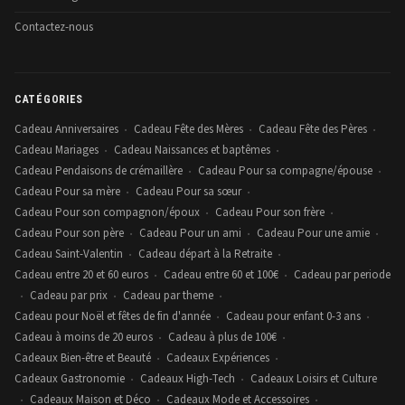
Contactez-nous
CATÉGORIES
Cadeau Anniversaires
Cadeau Fête des Mères
Cadeau Fête des Pères
•
•
•
Cadeau Mariages
Cadeau Naissances et baptêmes
•
•
Cadeau Pendaisons de crémaillère
Cadeau Pour sa compagne/épouse
•
•
Cadeau Pour sa mère
Cadeau Pour sa sœur
•
•
Cadeau Pour son compagnon/époux
Cadeau Pour son frère
•
•
Cadeau Pour son père
Cadeau Pour un ami
Cadeau Pour une amie
•
•
•
Cadeau Saint-Valentin
Cadeau départ à la Retraite
•
•
Cadeau entre 20 et 60 euros
Cadeau entre 60 et 100€
Cadeau par periode
•
•
Cadeau par prix
Cadeau par theme
•
•
•
Cadeau pour Noël et fêtes de fin d'année
Cadeau pour enfant 0-3 ans
•
•
Cadeau à moins de 20 euros
Cadeau à plus de 100€
•
•
Cadeaux Bien-être et Beauté
Cadeaux Expériences
•
•
Cadeaux Gastronomie
Cadeaux High-Tech
Cadeaux Loisirs et Culture
•
•
Cadeaux Maison et Déco
Cadeaux Mode et Accessoires
•
•
•