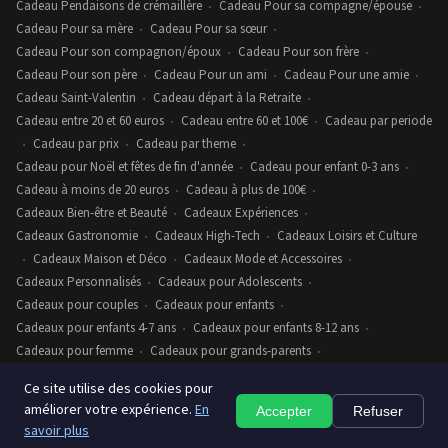
Cadeau Pendaisons de crémaillère
Cadeau Pour sa compagne/épouse
•
•
Cadeau Pour sa mère
Cadeau Pour sa sœur
•
•
Cadeau Pour son compagnon/époux
Cadeau Pour son frère
•
•
Cadeau Pour son père
Cadeau Pour un ami
Cadeau Pour une amie
•
•
•
Cadeau Saint-Valentin
Cadeau départ à la Retraite
•
•
Cadeau entre 20 et 60 euros
Cadeau entre 60 et 100€
Cadeau par periode
•
•
Cadeau par prix
Cadeau par theme
•
•
•
Cadeau pour Noël et fêtes de fin d'année
Cadeau pour enfant 0-3 ans
•
•
Cadeau à moins de 20 euros
Cadeau à plus de 100€
•
•
Cadeaux Bien-être et Beauté
Cadeaux Expériences
•
•
Cadeaux Gastronomie
Cadeaux High-Tech
Cadeaux Loisirs et Culture
•
•
Cadeaux Maison et Déco
Cadeaux Mode et Accessoires
•
•
•
Cadeaux Personnalisés
Cadeaux pour Adolescents
•
•
Cadeaux pour couples
Cadeaux pour enfants
•
•
Cadeaux pour enfants 4-7 ans
Cadeaux pour enfants 8-12 ans
•
•
Cadeaux pour femme
Cadeaux pour grands-parents
•
•
Cadeaux pour homme
collections
•
Ce site utilise des cookies pour
améliorer votre expérience.
En
Accepter
Refuser
savoir plus
© 2026 luxecadeau.fr. Tous droits réservés.