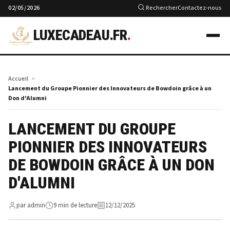
02/05/2026
Rechercher
Contactez-nous
LUXECADEAU.FR
.
Accueil
Lancement du Groupe Pionnier des Innovateurs de Bowdoin grâce à un
Don d'Alumni
LANCEMENT DU GROUPE
PIONNIER DES INNOVATEURS
DE BOWDOIN GRÂCE À UN DON
D'ALUMNI
par admin
9 min de lecture
12/12/2025