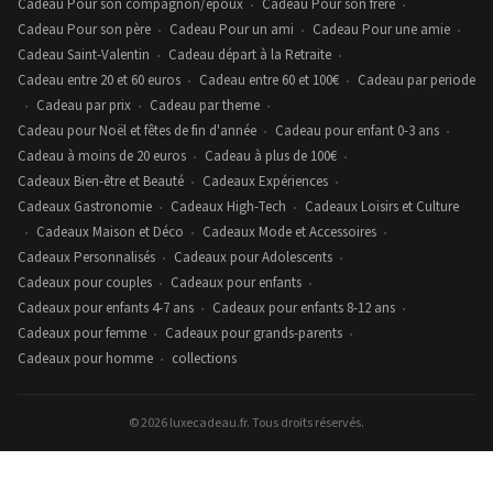
Cadeau Pour son compagnon/époux
Cadeau Pour son frère
•
•
Cadeau Pour son père
Cadeau Pour un ami
Cadeau Pour une amie
•
•
•
Cadeau Saint-Valentin
Cadeau départ à la Retraite
•
•
Cadeau entre 20 et 60 euros
Cadeau entre 60 et 100€
Cadeau par periode
•
•
Cadeau par prix
Cadeau par theme
•
•
•
Cadeau pour Noël et fêtes de fin d'année
Cadeau pour enfant 0-3 ans
•
•
Cadeau à moins de 20 euros
Cadeau à plus de 100€
•
•
Cadeaux Bien-être et Beauté
Cadeaux Expériences
•
•
Cadeaux Gastronomie
Cadeaux High-Tech
Cadeaux Loisirs et Culture
•
•
Cadeaux Maison et Déco
Cadeaux Mode et Accessoires
•
•
•
Cadeaux Personnalisés
Cadeaux pour Adolescents
•
•
Cadeaux pour couples
Cadeaux pour enfants
•
•
Cadeaux pour enfants 4-7 ans
Cadeaux pour enfants 8-12 ans
•
•
Cadeaux pour femme
Cadeaux pour grands-parents
•
•
Cadeaux pour homme
collections
•
© 2026 luxecadeau.fr. Tous droits réservés.