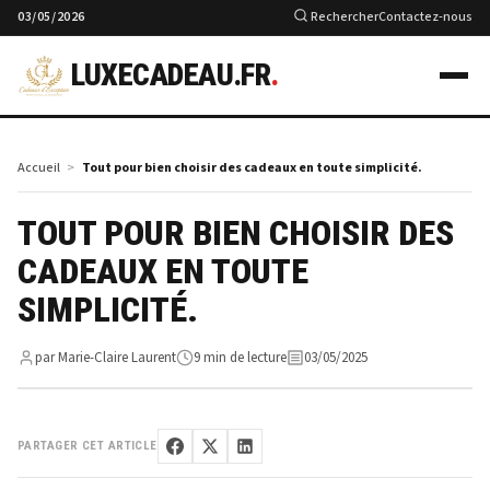
03/05/2026
Rechercher
Contactez-nous
LUXECADEAU.FR
.
Accueil
Tout pour bien choisir des cadeaux en toute simplicité.
TOUT POUR BIEN CHOISIR DES
CADEAUX EN TOUTE
SIMPLICITÉ.
par Marie-Claire Laurent
9 min de lecture
03/05/2025
PARTAGER CET ARTICLE