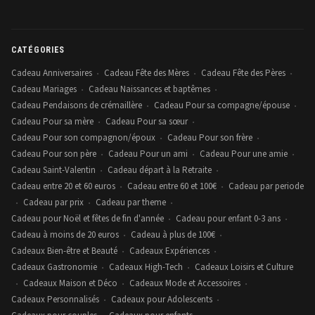
CATÉGORIES
Cadeau Anniversaires
Cadeau Fête des Mères
Cadeau Fête des Pères
•
•
•
Cadeau Mariages
Cadeau Naissances et baptêmes
•
•
Cadeau Pendaisons de crémaillère
Cadeau Pour sa compagne/épouse
•
•
Cadeau Pour sa mère
Cadeau Pour sa sœur
•
•
Cadeau Pour son compagnon/époux
Cadeau Pour son frère
•
•
Cadeau Pour son père
Cadeau Pour un ami
Cadeau Pour une amie
•
•
•
Cadeau Saint-Valentin
Cadeau départ à la Retraite
•
•
Cadeau entre 20 et 60 euros
Cadeau entre 60 et 100€
Cadeau par periode
•
•
Cadeau par prix
Cadeau par theme
•
•
•
Cadeau pour Noël et fêtes de fin d'année
Cadeau pour enfant 0-3 ans
•
•
Cadeau à moins de 20 euros
Cadeau à plus de 100€
•
•
Cadeaux Bien-être et Beauté
Cadeaux Expériences
•
•
Cadeaux Gastronomie
Cadeaux High-Tech
Cadeaux Loisirs et Culture
•
•
Cadeaux Maison et Déco
Cadeaux Mode et Accessoires
•
•
•
Cadeaux Personnalisés
Cadeaux pour Adolescents
•
•