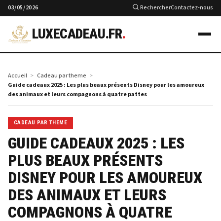
03/05/2026
Rechercher
Contactez-nous
LUXECADEAU.FR
.
Accueil
Cadeau par theme
Guide cadeaux 2025 : Les plus beaux présents Disney pour les amoureux
des animaux et leurs compagnons à quatre pattes
CADEAU PAR THEME
GUIDE CADEAUX 2025 : LES
PLUS BEAUX PRÉSENTS
DISNEY POUR LES AMOUREUX
DES ANIMAUX ET LEURS
COMPAGNONS À QUATRE